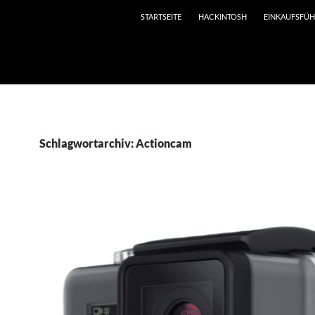
STARTSEITE
HACKINTOSH
EINKAUFSFÜ
1512.web55.alfahosting-server.de/html/blog.netzerei.com/wp
Schlagwortarchiv: Actioncam