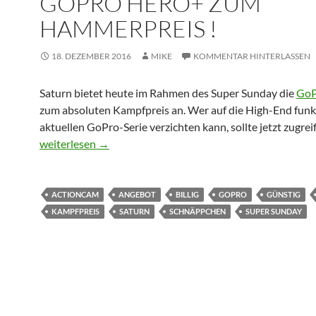
GOPRO HERO+ ZUM
HAMMERPREIS !
18. DEZEMBER 2016
MIKE
KOMMENTAR HINTERLASSEN
Saturn bietet heute im Rahmen des Super Sunday die
GoP
zum absoluten Kampfpreis an. Wer auf die High-End funk
aktuellen GoPro-Serie verzichten kann, sollte jetzt zugre
[Schnäppchen] Nur heute, GoPro Hero+ zum Hammerprei
weiterlesen
→
ACTIONCAM
ANGEBOT
BILLIG
GOPRO
GÜNSTIG
KAMPFPREIS
SATURN
SCHNÄPPCHEN
SUPER SUNDAY