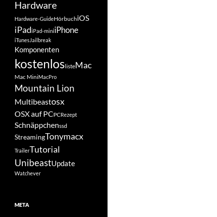
Hardware
iOS
Hörbuch
Hardware-Guide
iPad
iPhone
iPad-mini
iTunes
Jailbreak
Komponenten
kostenlos
Mac
liste
Mac Mini
MacPro
Mountain Lion
osx
Multibeast
OSX auf PC
PC
Rezept
Schnäppchen
ssd
Tonymacx
Streaming
Tutorial
Trailer
Unibeast
Update
Watchever
META