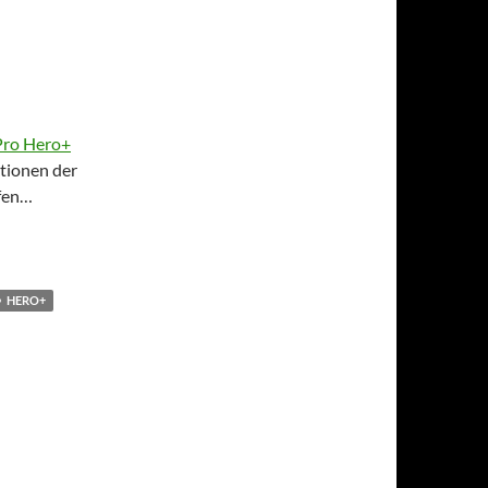
ro Hero+
tionen der
ifen…
s !
HERO+