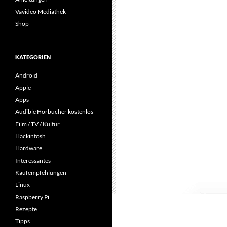
Vavideo Mediathek
Shop
KATEGORIEN
Android
Apple
Apps
Audible Hörbücher kostenlos
Film / TV / Kultur
Hackintosh
Hardware
Interessantes
Kaufempfehlungen
Linux
Raspberry Pi
Rezepte
Tipps