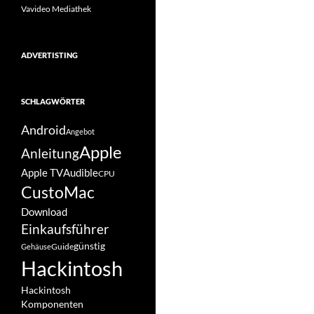
Vavideo Mediathek
ADVERTISTING
SCHLAGWÖRTER
Android
Angebot
Apple
Anleitung
Apple TV
Audible
CPU
CustoMac
Download
Einkaufsführer
günstig
Guide
Gehäuse
Hackintosh
Hackintosh
Komponenten