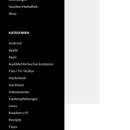
Vavideo Mediathek
Shop
KATEGORIEN
Android
Apple
Apps
Audible Hörbücher kostenlos
Film / TV / Kultur
Hackintosh
Hardware
Interessantes
Kaufempfehlungen
Linux
Raspberry Pi
Rezepte
Tipps