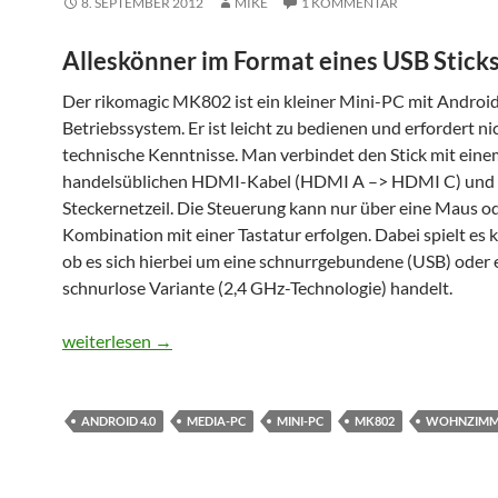
8. SEPTEMBER 2012
MIKE
1 KOMMENTAR
Alleskönner im Format eines USB Stick
Der rikomagic MK802 ist ein kleiner Mini-PC mit Android
Betriebssystem. Er ist leicht zu bedienen und erfordert nic
technische Kenntnisse. Man verbindet den Stick mit eine
handelsüblichen HDMI-Kabel (HDMI A –> HDMI C) und
Steckernetzeil. Die Steuerung kann nur über eine Maus od
Kombination mit einer Tastatur erfolgen. Dabei spielt es k
ob es sich hierbei um eine schnurrgebundene (USB) oder 
schnurlose Variante (2,4 GHz-Technologie) handelt.
[MK802] Mini PC mit Android Betriebssystem
weiterlesen
→
ANDROID 4.0
MEDIA-PC
MINI-PC
MK802
WOHNZIMM