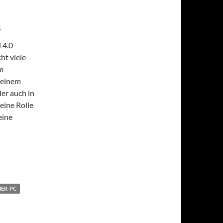
s
 4.0
ht viele
m
 einem
er auch in
eine Rolle
eine
ER-PC