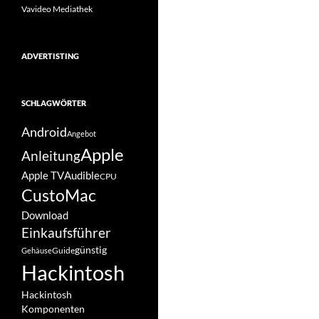
Vavideo Mediathek
ADVERTISTING
SCHLAGWÖRTER
Android
Angebot
Apple
Anleitung
Apple TV
Audible
CPU
CustoMac
Download
Einkaufsführer
günstig
Guide
Gehäuse
Hackintosh
Hackintosh
Komponenten