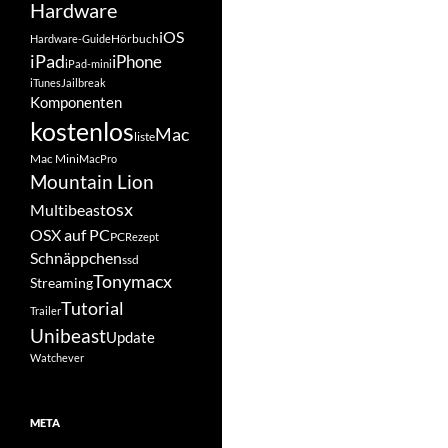
Hardware
iOS
Hörbuch
Hardware-Guide
iPad
iPhone
iPad-mini
iTunes
Jailbreak
Komponenten
kostenlos
Mac
liste
Mac Mini
MacPro
Mountain Lion
osx
Multibeast
OSX auf PC
PC
Rezept
Schnäppchen
ssd
Tonymacx
Streaming
Tutorial
Trailer
Unibeast
Update
Watchever
META