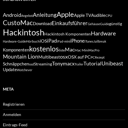
Apple
Anleitung
Android
Apple TV
Audible
CPU
Angebot
CustoMac
Einkaufsführer
Download
günstig
Guide
Gehäuse
Hackintosh
Hardware
Hackintosh Komponenten
iPad
iPhone
iOS
Hörbuch
Hardware-Guide
iPad-mini
iTunes
Jailbreak
kostenlos
Mac
Komponenten
liste
Mac Mini
MacPro
Mountain Lion
osx
Multibeast
OSX auf PC
PC
Rezept
Unibeast
Tutorial
Tonymacx
Schnäppchen
Streaming
ssd
Trailer
Update
Watchever
META
Registrieren
Anmelden
Eintrags-Feed