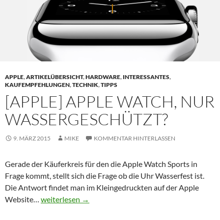
APPLE
,
ARTIKELÜBERSICHT
,
HARDWARE
,
INTERESSANTES
,
KAUFEMPFEHLUNGEN
,
TECHNIK
,
TIPPS
[APPLE] APPLE WATCH, NUR
WASSERGESCHÜTZT?
9. MÄRZ 2015
MIKE
KOMMENTAR HINTERLASSEN
Gerade der Käuferkreis für den die Apple Watch Sports in
Frage kommt, stellt sich die Frage ob die Uhr Wasserfest ist.
Die Antwort findet man im Kleingedruckten auf der Apple
Website…
[Apple] Apple Watch, nur wassergeschützt?
weiterlesen
→